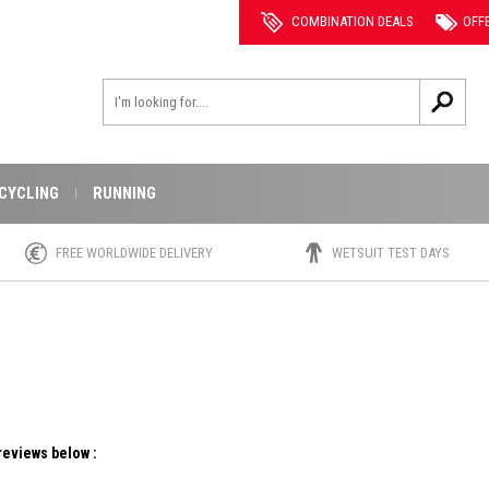
COMBINATION DEALS
OFF
CYCLING
RUNNING
FREE WORLDWIDE DELIVERY
WETSUIT TEST DAYS
reviews below :