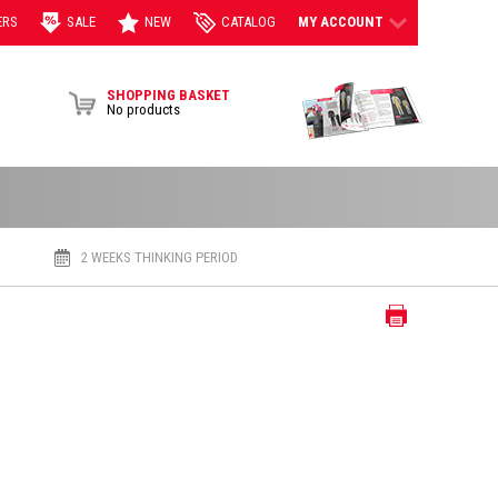
ERS
SALE
NEW
CATALOG
MY ACCOUNT
View Brochur
SHOPPING BASKET
No products
2 WEEKS THINKING PERIOD
Print