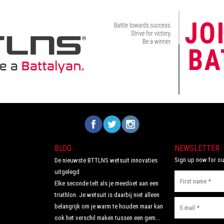
Volg ons op Facebook
Volg ons op Twitter
Volg ons op Instagram
BLOG
NEWSLETTER
Sign up now for ou
De nieuwste BTTLNS wetsuit innovaties
uitgelegd
Elke seconde telt als je meedoet aan een
triathlon. Je wetsuit is daarbij niet alleen
belangrijk om je warm te houden maar kan
ook het verschil maken tussen een gem...