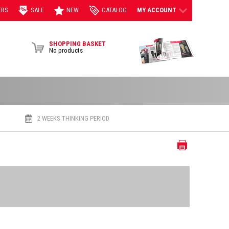
ERS
SALE
NEW
CATALOG
MY ACCOUNT
View Brochur
SHOPPING BASKET
No products
2 WEEKS THINKING PERIOD
Print